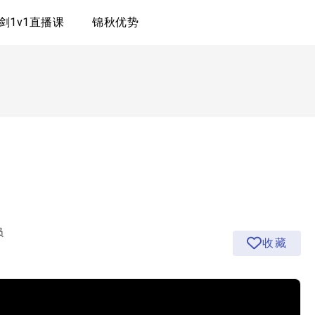
剑1v1直播课
锦秋优势
员
收藏