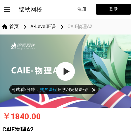
锦秋网校
注册
登录
首页
A-Level班课
CAIE物理A2
可试看8分钟，
购买课程
后学习完整课程!
￥1840.00
CAIE物理A2